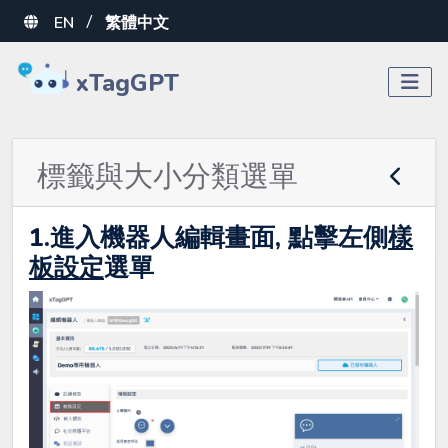
EN
繁體中文
/
xTagGPT
標籤與大小分類選單
1.進入機器人編輯畫面, 點擊左側
樣
板設定
選單